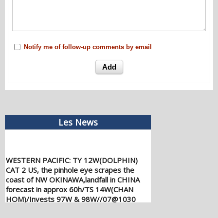
Notify me of follow-up comments by email
Les News
WESTERN PACIFIC: TY 12W(DOLPHIN)
CAT 2 US, the pinhole eye scrapes the
coast of NW OKINAWA,landfall in CHINA
forecast in approx 60h/TS 14W(CHAN
HOM)/Invests 97W & 98W//07@1030
UTC
08/07/2026
-
PATRICK HOAREAU