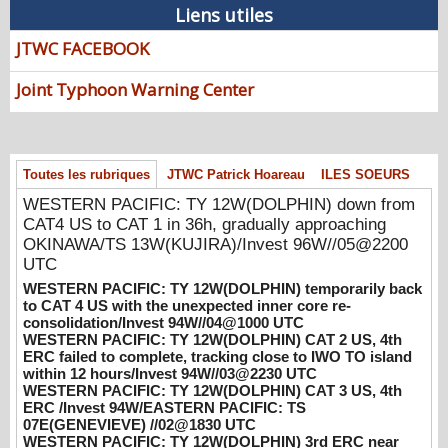
Liens utiles
WESTERN PACIFIC: TY 12W(DOLPHIN)
JTWC FACEBOOK
down from CAT4 US to CAT 1 in 36h,
gradually approaching OKINAWA/TS
Joint Typhoon Warning Center
13W(KUJIRA)/Invest 96W//05@2200 UTC
08/06/2026
-
PATRICK HOAREAU
WESTERN PACIFIC: TY 12W(DOLPHIN)
temporarily back to CAT 4 US with the
Toutes les rubriques
JTWC Patrick Hoareau
ILES SOEURS
unexpected inner core re-
consolidation/Invest 94W//04@1000 UTC
WESTERN PACIFIC: TY 12W(DOLPHIN) down from
CAT4 US to CAT 1 in 36h, gradually approaching
08/04/2026
-
PATRICK HOAREAU
OKINAWA/TS 13W(KUJIRA)/Invest 96W//05@2200
WESTERN PACIFIC: TY 12W(DOLPHIN)
UTC
CAT 2 US, 4th ERC failed to complete,
WESTERN PACIFIC: TY 12W(DOLPHIN) temporarily back
tracking close to IWO TO island within 12
to CAT 4 US with the unexpected inner core re-
hours/Invest 94W//03@2230 UTC
consolidation/Invest 94W//04@1000 UTC
WESTERN PACIFIC: TY 12W(DOLPHIN) CAT 2 US, 4th
08/04/2026
-
PATRICK HOAREAU
ERC failed to complete, tracking close to IWO TO island
within 12 hours/Invest 94W//03@2230 UTC
WESTERN PACIFIC: TY 12W(DOLPHIN)
WESTERN PACIFIC: TY 12W(DOLPHIN) CAT 3 US, 4th
CAT 3 US, 4th ERC /Invest 94W/EASTERN
ERC /Invest 94W/EASTERN PACIFIC: TS
PACIFIC: TS 07E(GENEVIEVE) //02@1830
07E(GENEVIEVE) //02@1830 UTC
UTC
WESTERN PACIFIC: TY 12W(DOLPHIN) 3rd ERC near