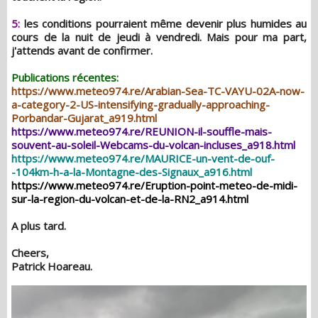
5:
les conditions pourraient même devenir plus humides au
cours de la nuit de jeudi à vendredi. Mais pour ma part,
j'attends avant de confirmer.
Publications récentes:
https://www.meteo974.re/Arabian-Sea-TC-VAYU-02A-now-
a-category-2-US-intensifying-gradually-approaching-
Porbandar-Gujarat_a919.html
https://www.meteo974.re/REUNION-il-souffle-mais-
souvent-au-soleil-Webcams-du-volcan-incluses_a918.html
https://www.meteo974.re/MAURICE-un-vent-de-ouf-
-104km-h-a-la-Montagne-des-Signaux_a916.html
https://www.meteo974.re/Eruption-point-meteo-de-midi-
sur-la-region-du-volcan-et-de-la-RN2_a914.html
A plus tard.
Cheers,
Patrick Hoareau.