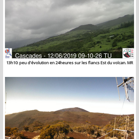
13h10: peu d'évolution en 24heures sur les flancs Est du volcan. MR