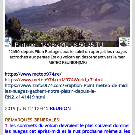
12h50: depuis Piton Partage sous le soleil on aperçoit les nuages
accrochés aux pentes Est du volcan en descendant vers la mer.
METEO REUNION(MR)
https://www.meteo974.re/
https://www.meteo974.re/M974World_r7.html
https://www.zinfos974.com/Eruption-Point-meteo-de-midi-
les-nuages-gachent-notre-plaisir-depuis-la-
RN2_a141419.html
2019 JUIN 12 12H45
REUNION
REMARQUES GENERALES:
1:
les sommets du volcan devraient le plus souvent dominer
les nuages cet après-midi et la nuit prochaine même si les