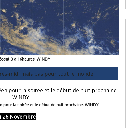
U
t
9
08
W
U
T
08
W
osat 8 à 16heures. WINDY
E
U
rès-midi mais pas pour tout le monde
d
08
 pour la soirée et le début de nuit prochaine. WINDY
au 26 Novembre