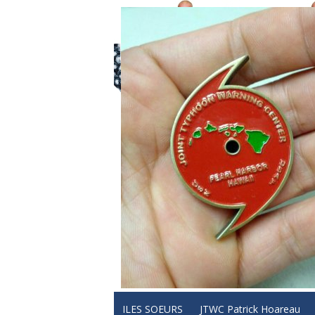
ILES SOEURS
JTWC Patrick Hoareau