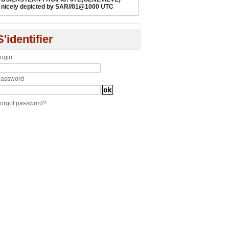
nicely depicted by SAR//01@1000 UTC
S'identifier
ogin
assword
orgot password?