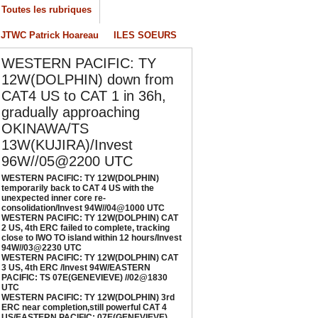
Toutes les rubriques
S, 4th ERC failed to complete, tracking close
o IWO TO island within 12 hours/Invest
JTWC Patrick Hoareau
ILES SOEURS
4W//03@2230 UTC
/04/2026
-
PATRICK HOAREAU
WESTERN PACIFIC: TY
ESTERN PACIFIC: TY 12W(DOLPHIN) CAT 3
12W(DOLPHIN) down from
S, 4th ERC /Invest 94W/EASTERN PACIFIC:
CAT4 US to CAT 1 in 36h,
S 07E(GENEVIEVE) //02@1830 UTC
gradually approaching
/02/2026
-
PATRICK HOAREAU
OKINAWA/TS
ESTERN PACIFIC: TY 12W(DOLPHIN) 3rd
13W(KUJIRA)/Invest
RC near completion,still powerful CAT 4
96W//05@2200 UTC
S/EASTERN PACIFIC: 07E(GENEVIEVE) nicely
WESTERN PACIFIC: TY 12W(DOLPHIN)
epicted by SAR//01@1000 UTC
temporarily back to CAT 4 US with the
/01/2026
-
PATRICK HOAREAU
unexpected inner core re-
consolidation/Invest 94W//04@1000 UTC
WESTERN PACIFIC: TY 12W(DOLPHIN) CAT
2 US, 4th ERC failed to complete, tracking
close to IWO TO island within 12 hours/Invest
94W//03@2230 UTC
WESTERN PACIFIC: TY 12W(DOLPHIN) CAT
3 US, 4th ERC /Invest 94W/EASTERN
PACIFIC: TS 07E(GENEVIEVE) //02@1830
UTC
WESTERN PACIFIC: TY 12W(DOLPHIN) 3rd
ERC near completion,still powerful CAT 4
US/EASTERN PACIFIC: 07E(GENEVIEVE)