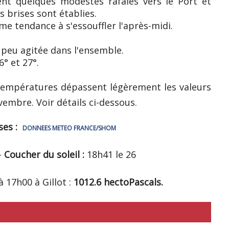
nt quelques modestes rafales vers le Port et
es brises sont établies.
e tendance à s'essouffler l'après-midi.
 peu agitée dans l'ensemble.
° et 27°.
températures dépassent légèrement les valeurs
mbre. Voir détails ci-dessous.
ses :
DONNEES METEO FRANCE/SHOM
-
Coucher du soleil :
18h41 le 26
 17h00 à Gillot :
1012.6 hectoPascals.