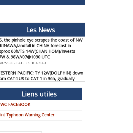
ESTERN PACIFIC: TY 12W(DOLPHIN) CAT 2
Les News
S, the pinhole eye scrapes the coast of NW
KINAWA,landfall in CHINA forecast in
pprox 60h/TS 14W(CHAN HOM)/Invests
7W & 98W//07@1030 UTC
/07/2026
-
PATRICK HOAREAU
ESTERN PACIFIC: TY 12W(DOLPHIN) down
rom CAT4 US to CAT 1 in 36h, gradually
pproaching OKINAWA/TS
3W(KUJIRA)/Invest 96W//05@2200 UTC
/06/2026
-
PATRICK HOAREAU
Liens utiles
ESTERN PACIFIC: TY 12W(DOLPHIN)
TWC FACEBOOK
emporarily back to CAT 4 US with the
nexpected inner core re-
oint Typhoon Warning Center
onsolidation/Invest 94W//04@1000 UTC
/04/2026
-
PATRICK HOAREAU
ESTERN PACIFIC: TY 12W(DOLPHIN) CAT 2