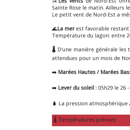
🎏
Les vents
de Nord-Est offre
Sainte Rose le matin. Ailleurs l
Le petit vent de Nord-Est a mêm
🌊
La mer
est favorable restant
Température du lagon: entre 26
🌡️
D'une manière générale les 
attendues pour un mois de Nove
➡️
Marées Hautes / Marées Bas
➡️
Lever du soleil :
05h29 le 26 -
🧳 La pression atmosphérique à
🌡️ Températures prévues