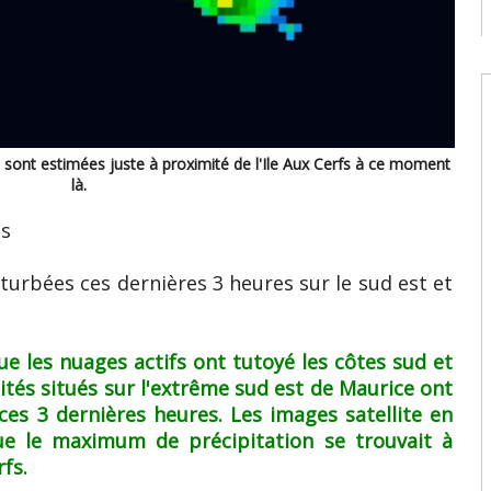
08
W
U
T
08
W
E
ses sont estimées juste à proximité de l'Ile Aux Cerfs à ce moment
U
là.
d
08
es
W
turbées ces dernières 3 heures sur le sud est et
U
E
2
s
ue les nuages actifs ont tutoyé les côtes sud et
07
ités situés sur l'extrême sud est de Maurice ont
ces 3 dernières heures. Les images satellite en
e le maximum de précipitation se trouvait à
fs.