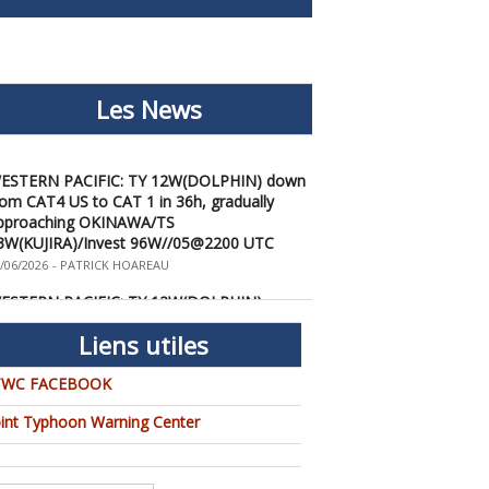
Les News
ESTERN PACIFIC: TY 12W(DOLPHIN) down
rom CAT4 US to CAT 1 in 36h, gradually
pproaching OKINAWA/TS
3W(KUJIRA)/Invest 96W//05@2200 UTC
/06/2026
-
PATRICK HOAREAU
ESTERN PACIFIC: TY 12W(DOLPHIN)
emporarily back to CAT 4 US with the
nexpected inner core re-
Liens utiles
onsolidation/Invest 94W//04@1000 UTC
/04/2026
-
PATRICK HOAREAU
TWC FACEBOOK
ESTERN PACIFIC: TY 12W(DOLPHIN) CAT 2
oint Typhoon Warning Center
S, 4th ERC failed to complete, tracking close
o IWO TO island within 12 hours/Invest
4W//03@2230 UTC