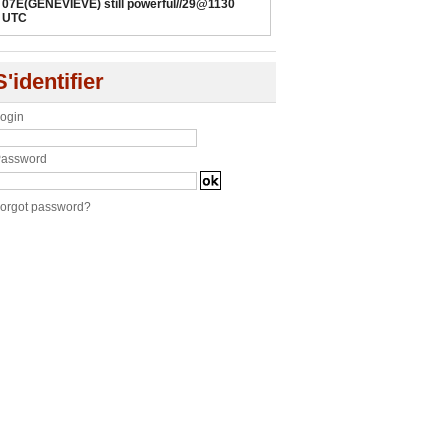
07E(GENEVIEVE) still powerful//29@1130
UTC
S'identifier
ogin
assword
orgot password?