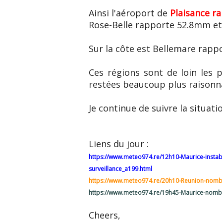
Ainsi l'aéroport de
Plaisance r
Rose-Belle rapporte 52.8mm et
Sur la côte est Bellemare rap
Ces régions sont de loin les pl
restées beaucoup plus raisonn
Je continue de suivre la situati
Liens du jour :
https://www.meteo974.re/12h10-Maurice-instabi
surveillance_a199.html
https://www.meteo974.re/20h10-Reunion-nombr
https://www.meteo974.re/19h45-Maurice-nombr
Cheers,