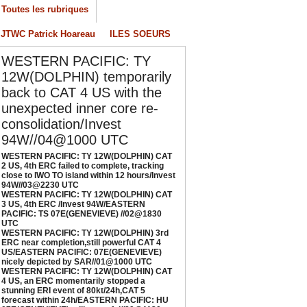
/04/2026
-
PATRICK HOAREAU
Toutes les rubriques
ESTERN PACIFIC: TY 12W(DOLPHIN) CAT 3
JTWC Patrick Hoareau
ILES SOEURS
S, 4th ERC /Invest 94W/EASTERN PACIFIC:
S 07E(GENEVIEVE) //02@1830 UTC
WESTERN PACIFIC: TY
/02/2026
-
PATRICK HOAREAU
12W(DOLPHIN) temporarily
ESTERN PACIFIC: TY 12W(DOLPHIN) 3rd
back to CAT 4 US with the
RC near completion,still powerful CAT 4
unexpected inner core re-
S/EASTERN PACIFIC: 07E(GENEVIEVE) nicely
consolidation/Invest
epicted by SAR//01@1000 UTC
94W//04@1000 UTC
/01/2026
-
PATRICK HOAREAU
WESTERN PACIFIC: TY 12W(DOLPHIN) CAT
ESTERN PACIFIC: TY 12W(DOLPHIN) CAT 4
2 US, 4th ERC failed to complete, tracking
S, an ERC momentarily stopped a stunning
close to IWO TO island within 12 hours/Invest
94W//03@2230 UTC
RI event of 80kt/24h,CAT 5 forecast within
WESTERN PACIFIC: TY 12W(DOLPHIN) CAT
4h/EASTERN PACIFIC: HU 07E(GENEVIEVE)
3 US, 4th ERC /Invest 94W/EASTERN
PACIFIC: TS 07E(GENEVIEVE) //02@1830
till powerful//29@1130 UTC
UTC
/29/2026
-
PATRICK HOAREAU
WESTERN PACIFIC: TY 12W(DOLPHIN) 3rd
ERC near completion,still powerful CAT 4
US/EASTERN PACIFIC: 07E(GENEVIEVE)
nicely depicted by SAR//01@1000 UTC
WESTERN PACIFIC: TY 12W(DOLPHIN) CAT
4 US, an ERC momentarily stopped a
stunning ERI event of 80kt/24h,CAT 5
forecast within 24h/EASTERN PACIFIC: HU