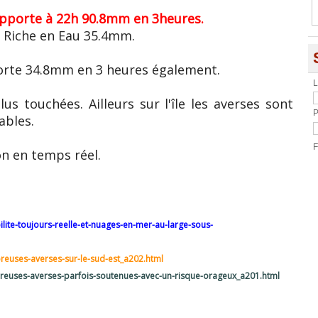
apporte à 22h 90.8mm en 3heures.
 Riche en Eau 35.4mm.
porte 34.8mm en 3 heures également.
L
us touchées. Ailleurs sur l'île les averses sont
P
ables.
F
on en temps réel.
lite-toujours-reelle-et-nuages-en-mer-au-large-sous-
euses-averses-sur-le-sud-est_a202.html
euses-averses-parfois-soutenues-avec-un-risque-orageux_a201.html