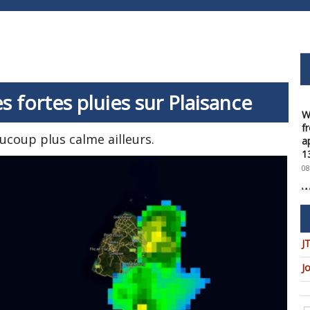
s fortes pluies sur Plaisance
W
f
a
aucoup plus calme ailleurs.
1
08
W
t
u
c
08
J
W
J
U
t
9